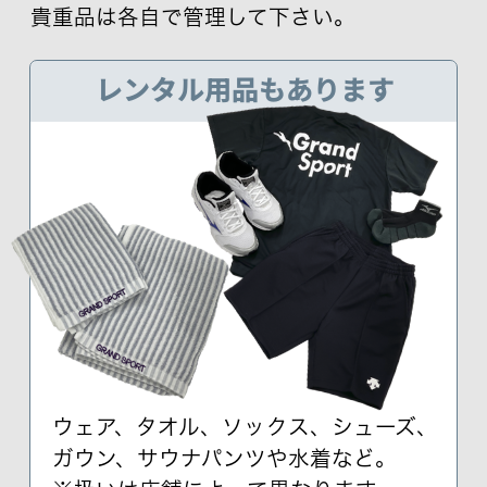
ウェア、タオル、ソックス、シューズ、
ガウン、サウナパンツや水着など。
※扱いは店舗によって異なります。
初回利用時はオリエンテーション
（施設利用ガイダンス）を実施して
います。
初回測定
▼
カウンセリング
▼
メニュー作成